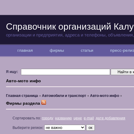
Справочник организаций Калу
организации и предприятия, адреса и телефоны, объявления
главная
фирмы
статьи
пресс-рел
Я ищу:
Авто-мото инфо
Главная страница
Автомобили и транспорт
Авто-мото инфо
Фирмы раздела
Сортировать по:
городу
названию
цене
e-mail
дате добавления
Выберите регион: