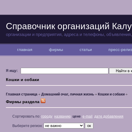
Справочник организаций Калу
организации и предприятия, адреса и телефоны, объявления
главная
фирмы
статьи
пресс-рел
Я ищу:
Кошки и собаки
Главная страница
Домашний очаг, личная жизнь
Кошки и собаки
Фирмы раздела
Сортировать по:
городу
названию
цене
e-mail
дате добавления
Выберите регион: