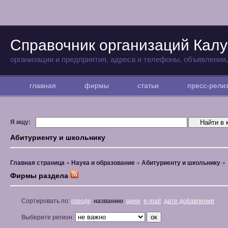
Справочник организаций Калу
организации и предприятия, адреса и телефоны, объявления
главная
фирмы
статьи
пресс-рел
Я ищу:
Абитуриенту и школьнику
Главная страница
Наука и образование
Абитуриенту и школьнику
Фирмы раздела
Сортировать по:
городу
названию
цене
e-mail
дате добавления
Выберите регион: