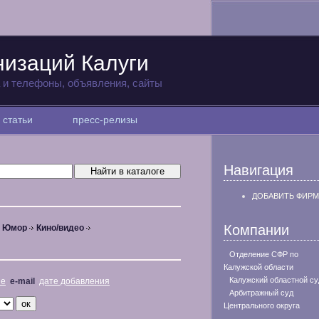
низаций Калуги
а и телефоны, объявления, сайты
статьи
пресс-релизы
Навигация
ДОБАВИТЬ ФИРМ
Компании
, Юмор
Кино/видео
Отделение СФР по
Калужской области
Калужский областной су
не
e-mail
дате добавления
Арбитражный суд
Центрального округа