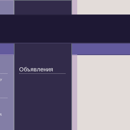
Объявления
У
д