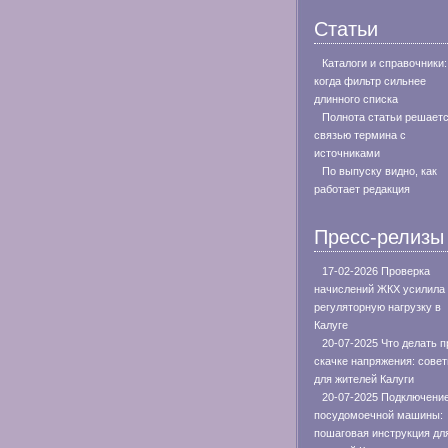
Статьи
Каталоги и справочники:
когда фильтр сильнее
длинного списка
Полнота статьи решает
связью термина с
источниками
По выпуску видно, как
работает редакция
Пресс-релизы
17-02-2026 Проверка
начислений ЖКХ усилила
регуляторную нагрузку в
Калуге
20-07-2025 Что делать п
скачке напряжения: сове
для жителей Калуги
20-07-2025 Подключени
посудомоечной машины:
пошаговая инструкция дл