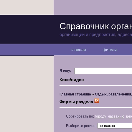
Справочник орга
организации и предприятия, адрес
главная
фирмы
Я ищу:
Кино/видео
Главная страница
Отдых, развлечения
Фирмы раздела
Сортировать по:
городу
названию
це
Выберите регион: