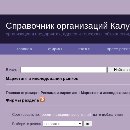
Справочник организаций Калу
организации и предприятия, адреса и телефоны, объявления
главная
фирмы
статьи
пресс-рел
Я ищу:
Маркетинг и исследования рынков
Главная страница
Реклама и маркетинг
Маркетинг и исследования 
Фирмы раздела
Сортировать по:
городу
названию
цене
e-mail
дате добавления
Выберите регион: