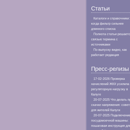
Статьи
Каталоги и справочники:
когда фильтр сильнее
длинного списка
Полнота статьи решает
связью термина с
источниками
По выпуску видно, как
работает редакция
Пресс-релизы
17-02-2026 Проверка
начислений ЖКХ усилила
регуляторную нагрузку в
Калуге
20-07-2025 Что делать п
скачке напряжения: сове
для жителей Калуги
20-07-2025 Подключени
посудомоечной машины:
пошаговая инструкция дл