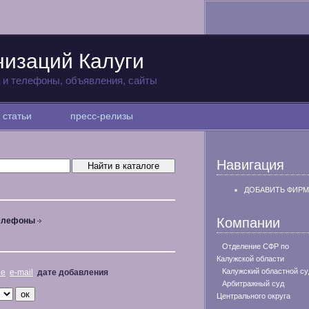
низаций Калуги
а и телефоны, объявления, сайты
статьи
пресс-релизы
Навигация
ДОБАВИТЬ ФИРМ
Компании
телефоны
Отделение СФР по
Калужской области
Калужский областной су
не
e-mail
дате добавления
Арбитражный суд
Центрального округа