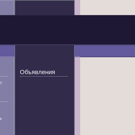
Объявления
У
д