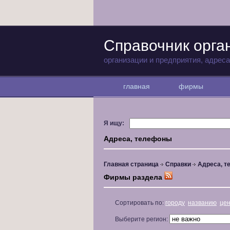
Справочник орга
организации и предприятия, адрес
главная
фирмы
Я ищу:
Адреса, телефоны
Главная страница
Справки
Адреса, 
Фирмы раздела
Сортировать по:
городу
названию
це
Выберите регион: