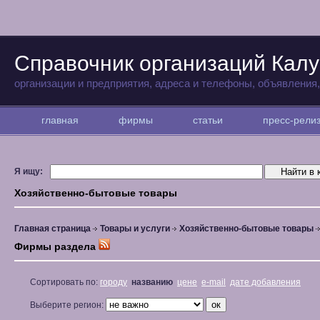
Справочник организаций Калу
организации и предприятия, адреса и телефоны, объявления
главная
фирмы
статьи
пресс-рел
Я ищу:
Хозяйственно-бытовые товары
Главная страница
Товары и услуги
Хозяйственно-бытовые товары
Фирмы раздела
Сортировать по:
городу
названию
цене
e-mail
дате добавления
Выберите регион: