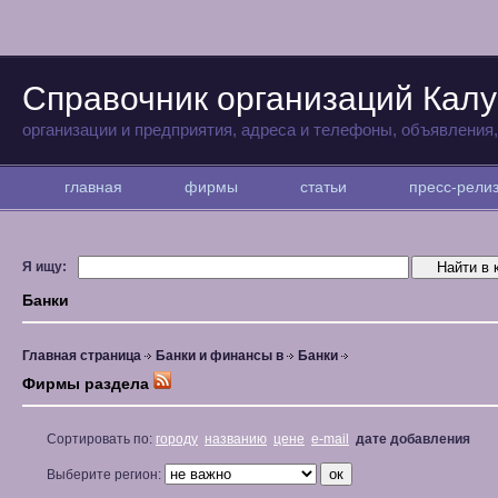
Справочник организаций Калу
организации и предприятия, адреса и телефоны, объявления
главная
фирмы
статьи
пресс-рел
Я ищу:
Банки
Главная страница
Банки и финансы в
Банки
Фирмы раздела
Сортировать по:
городу
названию
цене
e-mail
дате добавления
Выберите регион: