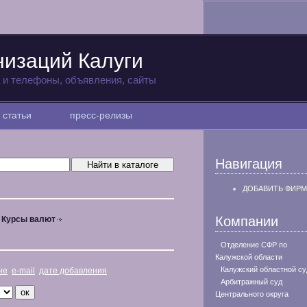
низаций Калуги
а и телефоны, объявления, сайты
статьи
пресс-релизы
Навигация
ДОБАВИТЬ ФИРМ
Компании
Курсы валют
Отделение СФР по
Калужской области
Калужский областной су
не
e-mail
дате добавления
Арбитражный суд
Центрального округа