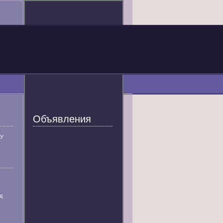
Объявления
У
д