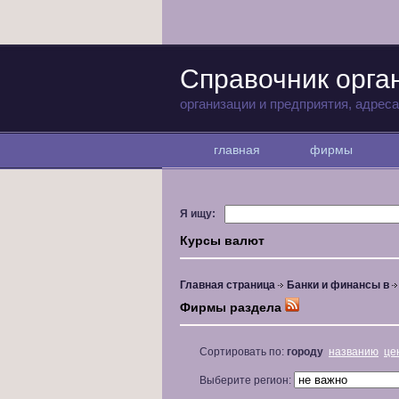
Справочник орга
организации и предприятия, адрес
главная
фирмы
Я ищу:
Курсы валют
Главная страница
Банки и финансы в
Фирмы раздела
Сортировать по:
городу
названию
це
Выберите регион: