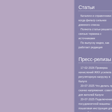
Статьи
Каталоги и справочники:
когда фильтр сильнее
длинного списка
Полнота статьи решает
связью термина с
источниками
По выпуску видно, как
работает редакция
Пресс-релизы
17-02-2026 Проверка
начислений ЖКХ усилила
регуляторную нагрузку в
Калуге
20-07-2025 Что делать п
скачке напряжения: сове
для жителей Калуги
20-07-2025 Подключени
посудомоечной машины:
пошаговая инструкция дл