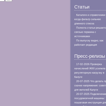
Статьи
Каталоги и справочники:
когда фильтр сильнее
длинного списка
Полнота статьи решает
связью термина с
источниками
По выпуску видно, как
работает редакция
Пресс-релизы
17-02-2026 Проверка
начислений ЖКХ усилила
регуляторную нагрузку в
Калуге
20-07-2025 Что делать п
скачке напряжения: сове
для жителей Калуги
20-07-2025 Подключени
посудомоечной машины:
пошаговая инструкция дл