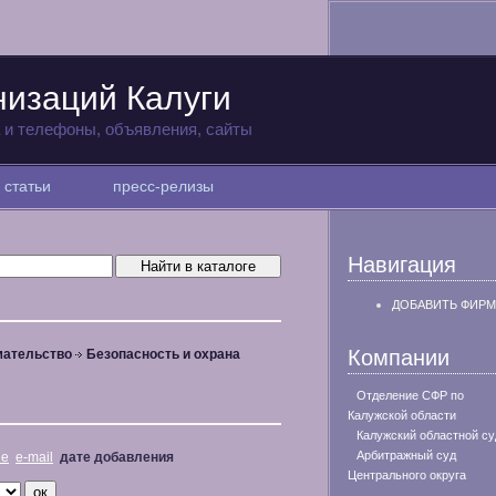
низаций Калуги
а и телефоны, объявления, сайты
статьи
пресс-релизы
Навигация
ДОБАВИТЬ ФИРМ
Компании
мательство
Безопасность и охрана
Отделение СФР по
Калужской области
Калужский областной су
Арбитражный суд
не
e-mail
дате добавления
Центрального округа