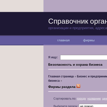
Справочник орга
организации и предприятия, адрес
главная
фирмы
Я ищу:
Безопасность и охрана бизнеса
Главная страница
Бизнес и предприни
бизнеса
Фирмы раздела
Сортировать по:
городу
названию
це
Выберите регион: