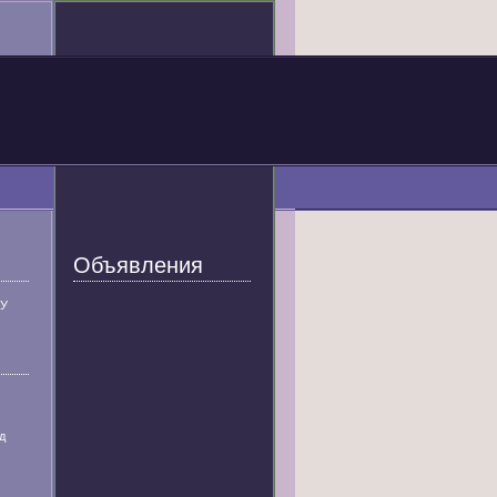
Объявления
У
д