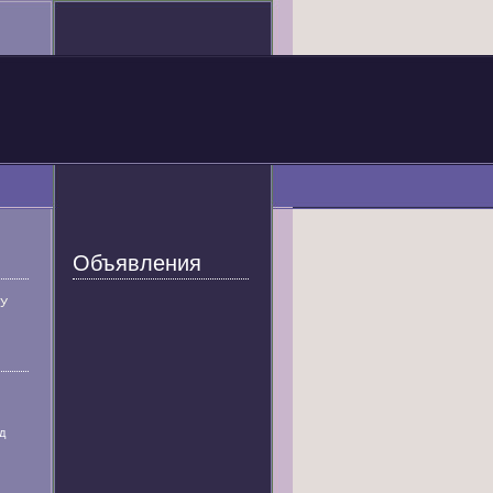
Объявления
У
д