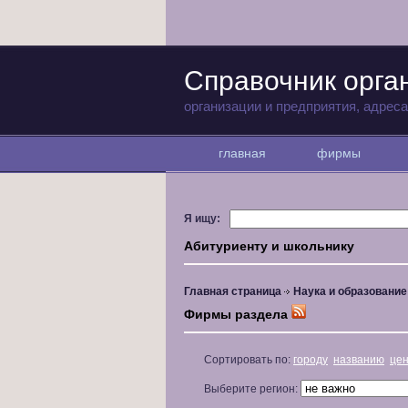
Справочник орга
организации и предприятия, адрес
главная
фирмы
Я ищу:
Абитуриенту и школьнику
Главная страница
Наука и образование
Фирмы раздела
Сортировать по:
городу
названию
це
Выберите регион: