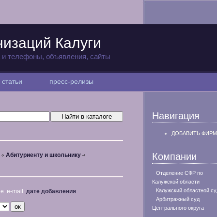
низаций Калуги
а и телефоны, объявления, сайты
статьи
пресс-релизы
Навигация
ДОБАВИТЬ ФИРМ
Компании
Абитуриенту и школьнику
Отделение СФР по
Калужской области
Калужский областной су
не
e-mail
дате добавления
Арбитражный суд
Центрального округа