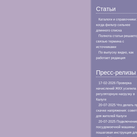
Статьи
Каталоги и справочники:
когда фильтр сильнее
длинного списка
Полнота статьи решает
связью термина с
источниками
По выпуску видно, как
работает редакция
Пресс-релизы
17-02-2026 Проверка
начислений ЖКХ усилила
регуляторную нагрузку в
Калуге
20-07-2025 Что делать п
скачке напряжения: сове
для жителей Калуги
20-07-2025 Подключени
посудомоечной машины:
пошаговая инструкция дл