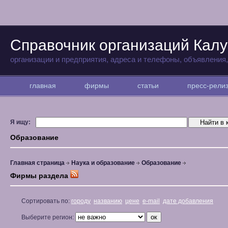
Справочник организаций Калу
организации и предприятия, адреса и телефоны, объявления
главная
фирмы
статьи
пресс-рел
Я ищу:
Образование
Главная страница
Наука и образование
Образование
Фирмы раздела
Сортировать по:
городу
названию
цене
e-mail
дате добавления
Выберите регион: