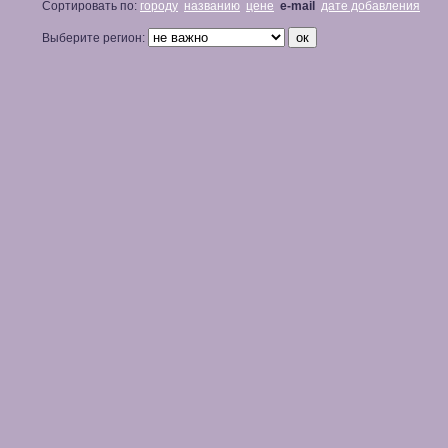
Сортировать по:
городу
названию
цене
e-mail
дате добавления
Выберите регион: