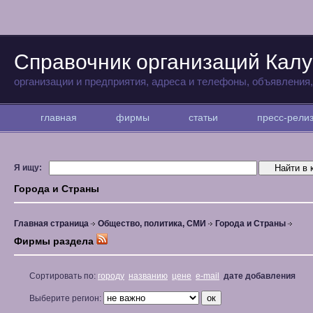
Справочник организаций Калу
организации и предприятия, адреса и телефоны, объявления
главная
фирмы
статьи
пресс-рел
Я ищу:
Города и Страны
Главная страница
Общество, политика, СМИ
Города и Страны
Фирмы раздела
Сортировать по:
городу
названию
цене
e-mail
дате добавления
Выберите регион: