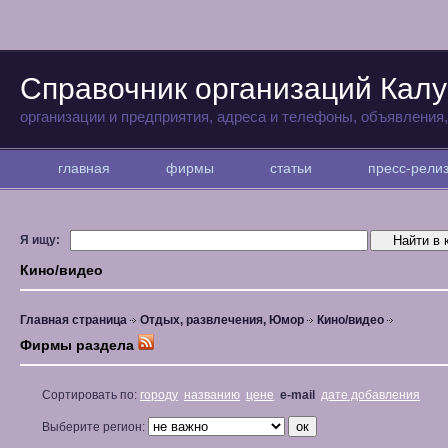
Справочник организаций Калу
организации и предприятия, адреса и телефоны, объявления
главная
фирмы
статьи
пресс-рел
Я ищу:
Кино/видео
Главная страница
Отдых, развлечения, Юмор
Кино/видео
Фирмы раздела
Сортировать по:
городу
названию
цене
e-mail
дате добавления
Выберите регион: