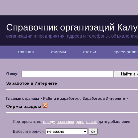
Справочник организаций Калу
организации и предприятия, адреса и телефоны, объявления
главная
фирмы
статьи
пресс-рел
Я ищу:
Заработок в Интернете
Главная страница
Работа и заработок
Заработок в Интернете
Фирмы раздела
Сортировать по:
городу
названию
цене
e-mail
дате добавления
Выберите регион: