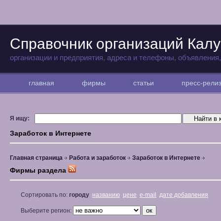
Справочник организаций Калу
организации и предприятия, адреса и телефоны, объявления
главная
фирмы
статьи
пресс-рел
Я ищу:
Заработок в Интернете
Главная страница
Работа и заработок
Заработок в Интернете
Фирмы раздела
Сортировать по:
городу
названию
цене
e-mail
дате добавления
Выберите регион: