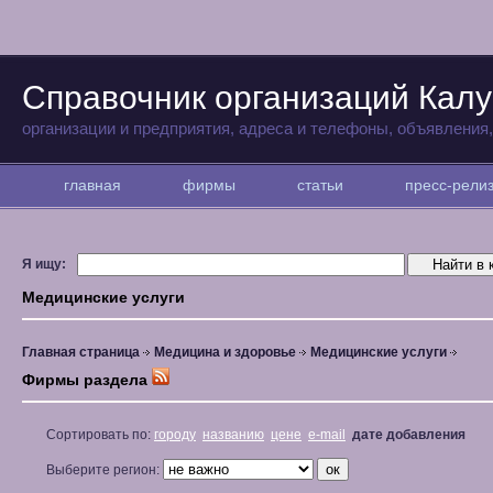
Справочник организаций Калу
организации и предприятия, адреса и телефоны, объявления
главная
фирмы
статьи
пресс-рел
Я ищу:
Медицинские услуги
Главная страница
Медицина и здоровье
Медицинские услуги
Фирмы раздела
Сортировать по:
городу
названию
цене
e-mail
дате добавления
Выберите регион: