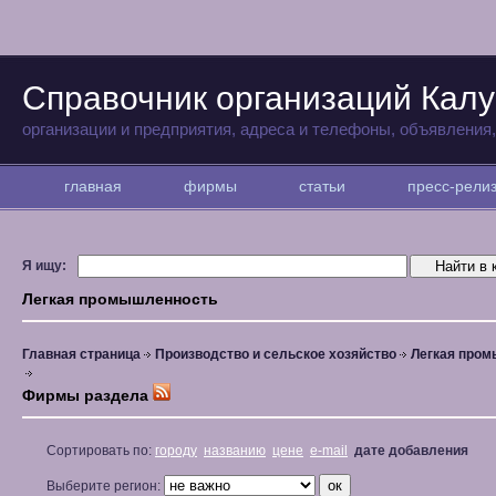
Справочник организаций Калу
организации и предприятия, адреса и телефоны, объявления
главная
фирмы
статьи
пресс-рел
Я ищу:
Легкая промышленность
Главная страница
Производство и сельское хозяйство
Легкая про
Фирмы раздела
Сортировать по:
городу
названию
цене
e-mail
дате добавления
Выберите регион: