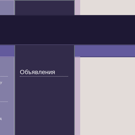
Объявления
У
д