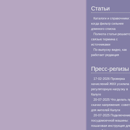
Статьи
Каталоги и справочники:
когда фильтр сильнее
длинного списка
Полнота статьи решает
связью термина с
источниками
По выпуску видно, как
работает редакция
Пресс-релизы
17-02-2026 Проверка
начислений ЖКХ усилила
регуляторную нагрузку в
Калуге
20-07-2025 Что делать п
скачке напряжения: сове
для жителей Калуги
20-07-2025 Подключени
посудомоечной машины:
пошаговая инструкция дл