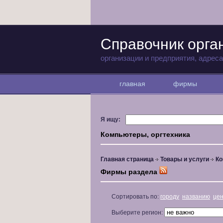
Справочник орга
организации и предприятия, адрес
главная
фирмы
Я ищу:
Компьютеры, оргтехника
Главная страница
Товары и услуги
Ко
Фирмы раздела
Сортировать по:
городу
названию
це
Выберите регион: