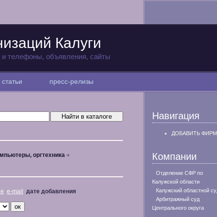
низаций Калуги
а и телефоны, объявления, сайты
статьи
пресс-релизы
Навигация
ДОБАВИТЬ ФИРМ
Компании
мпьютеры, оргтехника
Отделение СФР по
Калужской области
Калужский областной су
не
e-mail
дате добавления
Арбитражный суд
Центрального округа