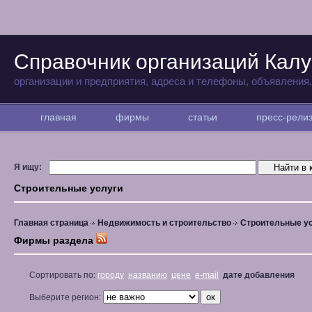
Справочник организаций Калу
организации и предприятия, адреса и телефоны, объявления
главная
фирмы
статьи
пресс-рел
Я ищу:
Строительные услуги
Главная страница
Недвижимость и строительство
Строительные у
Фирмы раздела
Сортировать по:
городу
названию
цене
e-mail
дате добавления
Выберите регион: