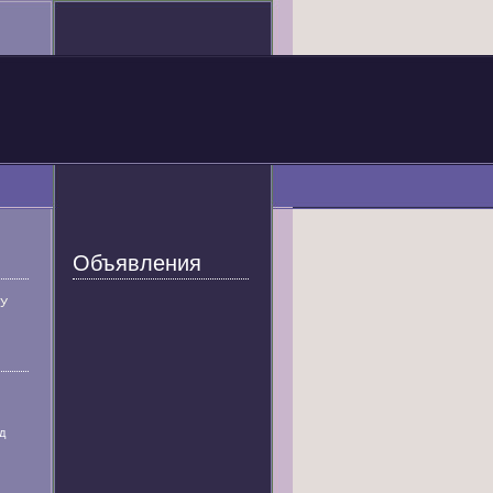
Объявления
У
д