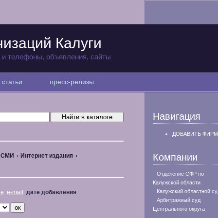
низаций Калуги
а и телефоны, объявления, сайты
статьи
пресс-релизы
Навигация
ДОБАВИТЬ ФИРМ
Компании
, СМИ
Интернет издания
Отделение СФР по
Калужской области
Калужский областной су
не
e-mail
дате добавления
Арбитражный суд
Центрального округа