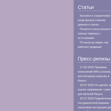
Статьи
Каталоги и справочники:
когда фильтр сильнее
длинного списка
Полнота статьи решает
связью термина с
источниками
По выпуску видно, как
работает редакция
Пресс-релизы
17-02-2026 Проверка
начислений ЖКХ усилила
регуляторную нагрузку в
Калуге
20-07-2025 Что делать п
скачке напряжения: сове
для жителей Калуги
20-07-2025 Подключени
посудомоечной машины:
пошаговая инструкция дл