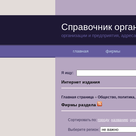
Справочник орга
организации и предприятия, адрес
главная
фирмы
Я ищу:
Интернет издания
Главная страница
Общество, политика
Фирмы раздела
Сортировать по:
городу
названию
це
Выберите регион: